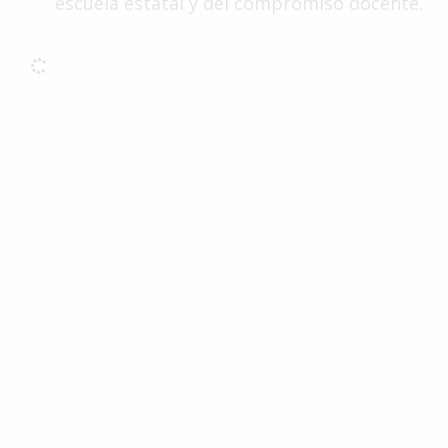
escuela estatal y del compromiso docente.
Interés
General
La
Ciudad
Deportes
Arte
y
Espectáculos
Policiales
Cartelera
Fotos
de
Familia
Clasificados