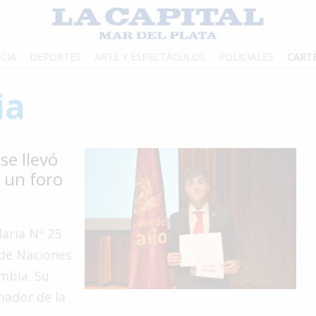
CIA
DEPORTES
ARTE Y ESPECTÁCULOS
POLICIALES
CART
ia
se llevó
 un foro
aria Nº 25
 de Naciones
ombia. Su
mador de la