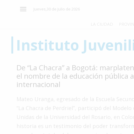
×
Jueves,30 de Julio de 2026
LA CIUDAD
PROVIN
Instituto Juvenil
El
País
El
De “La Chacra” a Bogotá: marplaten
Mundo
el nombre de la educación pública a
La
internacional
Zona
Cultura
Mateo Uranga, egresado de la Escuela Secund
“La Chacra de Perdriel”, participó del Modelo
Tecnología
Unidas de la Universidad del Rosario, en Col
Gastronomía
historia es un testimonio del poder transfor
Salud