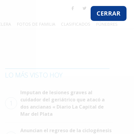
CERRAR
ELERA
FOTOS DE FAMILIA
CLASIFICADOS
FÚNEBRES
LO MÁS VISTO HOY
Imputan de lesiones graves al
cuidador del geriátrico que atacó a
1
dos ancianas « Diario La Capital de
Mar del Plata
Anuncian el regreso de la ciclogénesis