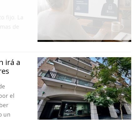
 fijo. La
temas de
 irá a
res
de
por el
aber
o un