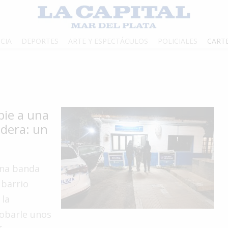
CIA
DEPORTES
ARTE Y ESPECTÁCULOS
POLICIALES
CART
pie a una
adera: un
una banda
 barrio
 la
robarle unos