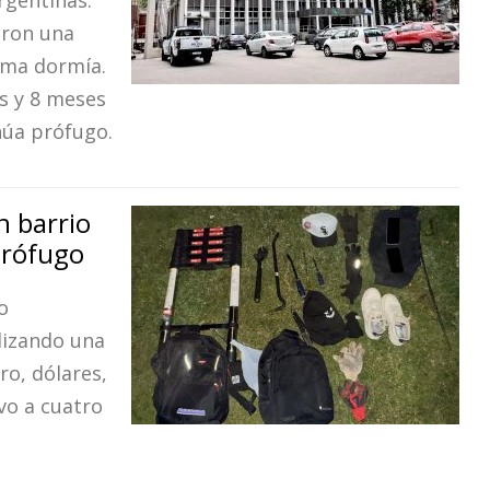
rgentinas.
aron una
tima dormía.
s y 8 meses
núa prófugo.
n barrio
prófugo
o
lizando una
ro, dólares,
uvo a cuatro