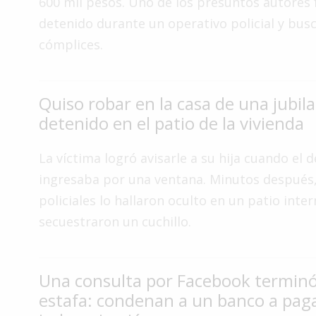
600 mil pesos. Uno de los presuntos autores 
Interés
detenido durante un operativo policial y bus
General
cómplices.
La
Ciudad
Quiso robar en la casa de una jubila
Deportes
detenido en el patio de la vivienda
Arte
y
La víctima logró avisarle a su hija cuando el 
Espectáculos
ingresaba por una ventana. Minutos después,
Policiales
policiales lo hallaron oculto en un patio inter
Cartelera
secuestraron un cuchillo.
Fotos
de
Familia
Una consulta por Facebook termin
estafa: condenan a un banco a pag
Clasificados