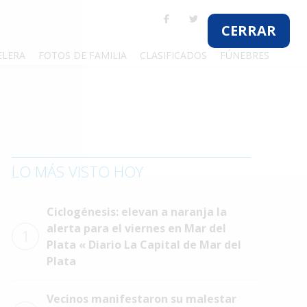
CERRAR
ELERA
FOTOS DE FAMILIA
CLASIFICADOS
FÚNEBRES
LO MÁS VISTO HOY
Ciclogénesis: elevan a naranja la
alerta para el viernes en Mar del
1
Plata « Diario La Capital de Mar del
Plata
Vecinos manifestaron su malestar