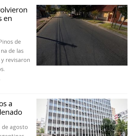
volvieron
s en
 Pinos de
na de las
 y revisaron
s.
.
os a
ndenado
2 de agosto