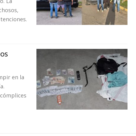
o. La
echosos,
etenciones.
dos
mpir en la
a.
s cómplices