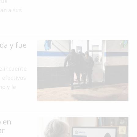
fue
can a sus
da y fue
delincuente
 efectivos
no y le
ó en
ar