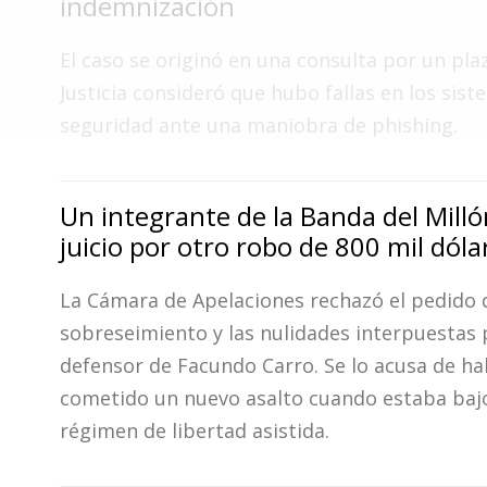
indemnización
Fúnebres
El caso se originó en una consulta por un plazo
Justicia consideró que hubo fallas en los sis
seguridad ante una maniobra de phishing.
Un integrante de la Banda del Millón
juicio por otro robo de 800 mil dóla
La Cámara de Apelaciones rechazó el pedido 
sobreseimiento y las nulidades interpuestas 
defensor de Facundo Carro. Se lo acusa de h
cometido un nuevo asalto cuando estaba baj
régimen de libertad asistida.