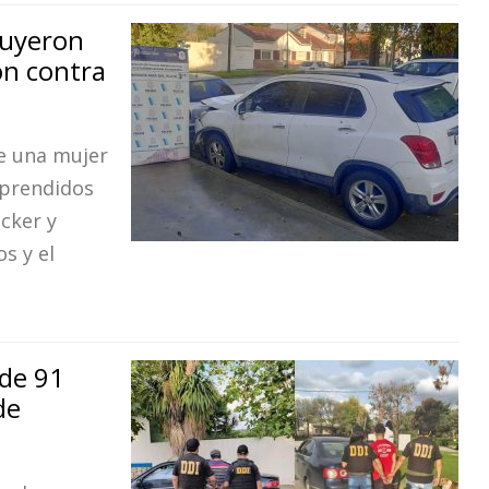
huyeron
on contra
de una mujer
orprendidos
cker y
s y el
 de 91
de