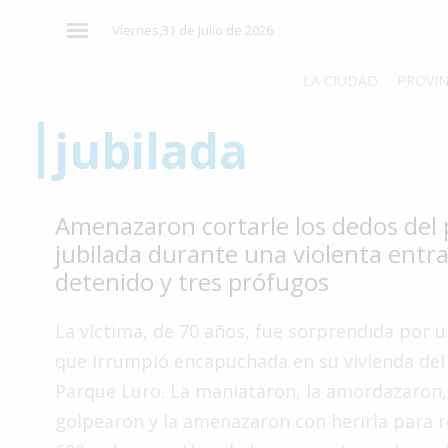
×
Viernes,31 de Julio de 2026
LA CIUDAD
PROVIN
jubilada
El
País
El
Amenazaron cortarle los dedos del 
Mundo
jubilada durante una violenta entr
La
detenido y tres prófugos
Zona
Cultura
La víctima, de 70 años, fue sorprendida por 
que irrumpió encapuchada en su vivienda del
Tecnología
Parque Luro. La maniataron, la amordazaron,
Gastronomía
golpearon y la amenazaron con herirla para 
Salud