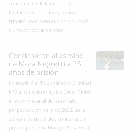
consumo desde la infancia y
Interés
limitaciones cognitivas, aunque el
General
tribunal consideró que no anulaban
La
su responsabilidad penal.
Ciudad
Deportes
Condenaron al asesino
Arte
y
de Mora Negretti a 25
Espectáculos
años de prisión
Policiales
Lo resolvió el Tribunal en lo Criminal
Cartelera
N°2 al considerar a Julio César Bibbó
el autor material del asesinato
Fotos
de
perpetrado en junio de 2022. En la
Familia
semana ya había sido condenado a
Clasificados
prisión perpetua Marilyn Brisa Vera