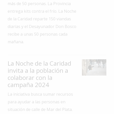
más de 50 personas. La Provincia
Interés
entrega kits contra el frío. La Noche
General
de la Caridad reparte 150 viandas
La
diarias y el Desayunador Don Bosco
Ciudad
recibe a unas 50 personas cada
Deportes
mañana.
Arte
y
Espectáculos
La Noche de la Caridad
Policiales
invita a la población a
colaborar con la
Cartelera
campaña 2024
Fotos
de
La iniciativa busca sumar recursos
Familia
para ayudar a las personas en
Clasificados
situación de calle de Mar del Plata.