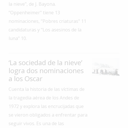
la nieve", de J. Bayona.
Interés
"Oppenheimer" tiene 13
General
nominaciones, "Pobres criaturas" 11
La
candidaturas y "Los asesinos de la
Ciudad
luna" 10.
Deportes
Arte
y
‘La sociedad de la nieve’
Espectáculos
logra dos nominaciones
Policiales
a los Oscar
Cartelera
Cuenta la historia de las víctimas de
Fotos
la tragedia aérea de los Andes de
de
1972 y explora las encrucijadas que
Familia
se vieron obligados a enfrentar para
Clasificados
seguir vivos. Es una de las