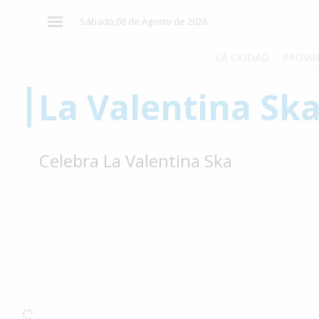
×
Sábado,08 de Agosto de 2026
LA CIUDAD
PROVIN
La Valentina Sk
El
País
El
Celebra La Valentina Ska
Mundo
La
Zona
Cultura
Tecnología
Gastronomía
Salud