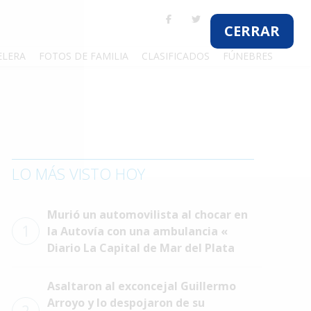
CERRAR
ELERA
FOTOS DE FAMILIA
CLASIFICADOS
FÚNEBRES
LO MÁS VISTO HOY
Murió un automovilista al chocar en
1
la Autovía con una ambulancia «
Diario La Capital de Mar del Plata
Asaltaron al exconcejal Guillermo
Arroyo y lo despojaron de su