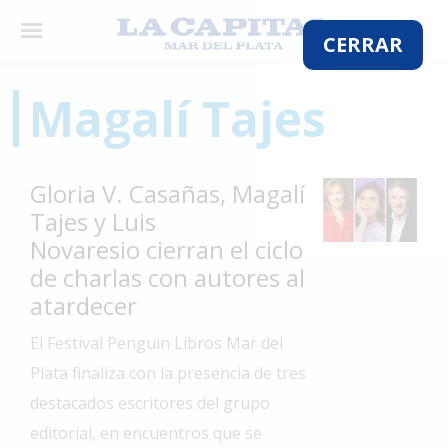
×
CERRAR
Magalí Tajes
El
País
Gloria V. Casañas, Magalí
El
Tajes y Luis
Mundo
Novaresio cierran el ciclo
La
de charlas con autores al
Zona
atardecer
Cultura
El Festival Penguin Libros Mar del
Tecnología
Plata finaliza con la presencia de tres
Gastronomía
destacados escritores del grupo
editorial, en encuentros que se
Salud