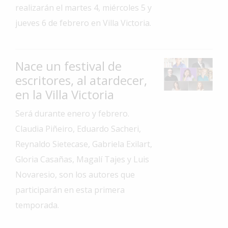
realizarán el martes 4, miércoles 5 y
Interés
jueves 6 de febrero en Villa Victoria.
General
La
Ciudad
Nace un festival de
Deportes
escritores, al atardecer,
en la Villa Victoria
Arte
y
Será durante enero y febrero.
Espectáculos
Claudia Piñeiro, Eduardo Sacheri,
Policiales
Reynaldo Sietecase, Gabriela Exilart,
Cartelera
Gloria Casañas, Magalí Tajes y Luis
Fotos
Novaresio, son los autores que
de
participarán en esta primera
Familia
temporada.
Clasificados