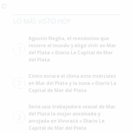
Interés
General
LO MÁS VISTO HOY
La
Ciudad
Agustín Neglia, el mendocino que
Deportes
recorre el mundo y elige vivir en Mar
1
del Plata « Diario La Capital de Mar
Arte
del Plata
y
Espectáculos
Cómo estará el clima este miércoles
Policiales
2
en Mar del Plata y la zona « Diario La
Cartelera
Capital de Mar del Plata
Fotos
Sería una trabajadora sexual de Mar
de
Familia
del Plata la mujer asesinada y
3
arrojada en Vivoratá « Diario La
Clasificados
Capital de Mar del Plata