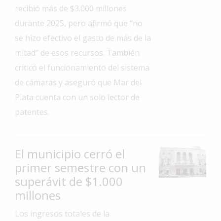
recibió más de $3.000 millones
Interés
durante 2025, pero afirmó que “no
General
se hizo efectivo el gasto de más de la
La
mitad” de esos recursos. También
Ciudad
criticó el funcionamiento del sistema
Deportes
de cámaras y aseguró que Mar del
Arte
Plata cuenta con un solo lector de
y
patentes.
Espectáculos
Policiales
Cartelera
El municipio cerró el
primer semestre con un
Fotos
superávit de $1.000
de
Familia
millones
Clasificados
Los ingresos totales de la