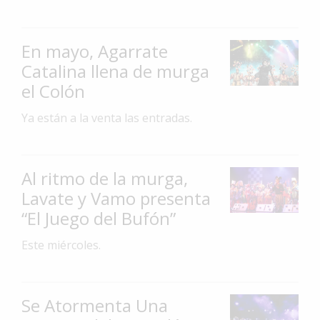
Interés
General
En mayo, Agarrate
La
Catalina llena de murga
Ciudad
el Colón
Deportes
Ya están a la venta las entradas.
Arte
y
Espectáculos
Al ritmo de la murga,
Policiales
Lavate y Vamo presenta
“El Juego del Bufón”
Cartelera
Fotos
Este miércoles.
de
Familia
Clasificados
Se Atormenta Una