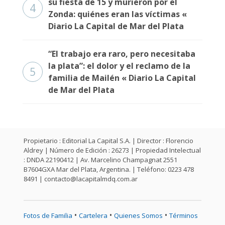
su fiesta de 15 y murieron por el
4
Zonda: quiénes eran las víctimas «
Diario La Capital de Mar del Plata
“El trabajo era raro, pero necesitaba
la plata”: el dolor y el reclamo de la
5
familia de Mailén « Diario La Capital
de Mar del Plata
Propietario : Editorial La Capital S.A. | Director : Florencio
Aldrey | Número de Edición : 26273 | Propiedad Intelectual
: DNDA 22190412 | Av. Marcelino Champagnat 2551
B7604GXA Mar del Plata, Argentina. | Teléfono: 0223 478
8491 |
contacto@lacapitalmdq.com.ar
•
•
•
Fotos de Familia
Cartelera
Quienes Somos
Términos