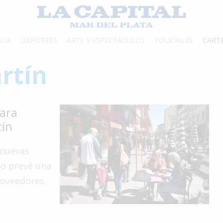
CIA
DEPORTES
ARTE Y ESPECTÁCULOS
POLICIALES
CART
rtín
para
tín
 nuevas
io prevé una
proveedores,