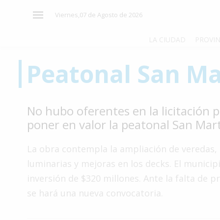
×
Viernes,07 de Agosto de 2026
LA CIUDAD
PROVIN
Peatonal San Ma
El
País
El
No hubo oferentes en la licitación 
Mundo
poner en valor la peatonal San Mar
La
Zona
La obra contempla la ampliación de veredas,
Cultura
luminarias y mejoras en los decks. El municip
inversión de $320 millones. Ante la falta de 
Tecnología
se hará una nueva convocatoria.
Gastronomía
Salud