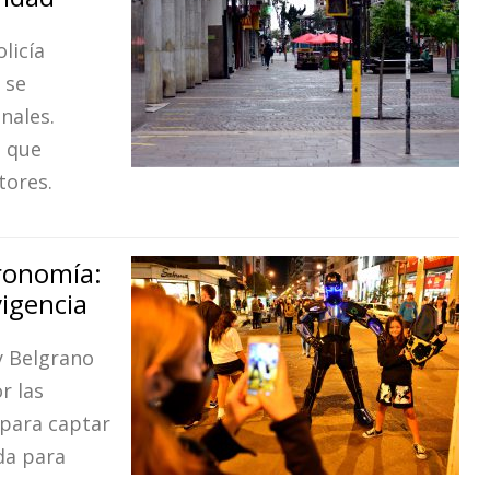
licía
 se
nales.
s que
tores.
tronomía:
vigencia
 y Belgrano
r las
 para captar
da para