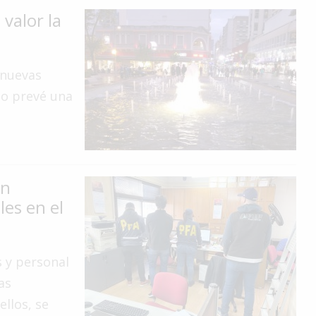
valor la
 nuevas
io prevé una
en
es en el
 y personal
as
ellos, se