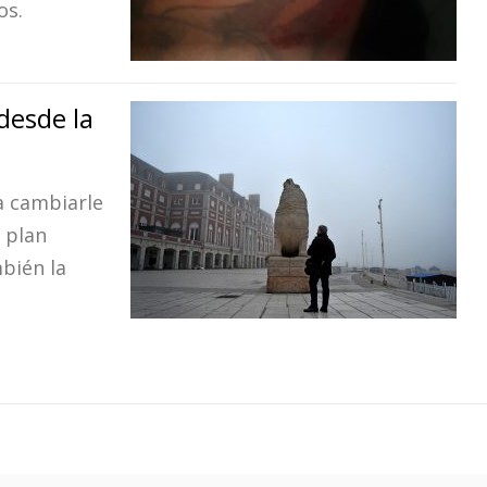
os.
desde la
a cambiarle
l plan
bién la