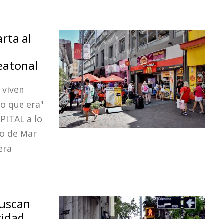
rta al
y
eatonal
 viven
lo que era"
PITAL a lo
co de Mar
era
buscan
ridad