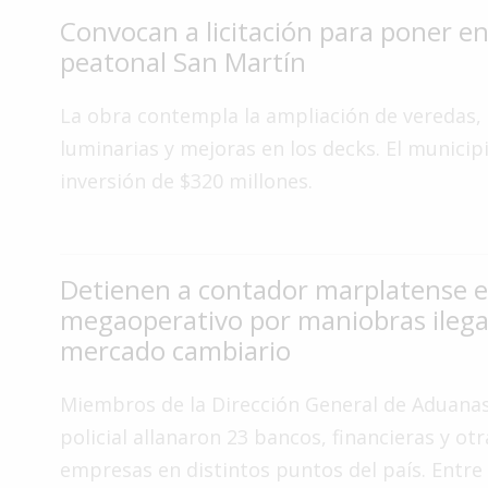
Convocan a licitación para poner en 
Interés
General
peatonal San Martín
La
La obra contempla la ampliación de veredas,
Ciudad
luminarias y mejoras en los decks. El municip
Deportes
inversión de $320 millones.
Arte
y
Espectáculos
Detienen a contador marplatense 
Policiales
megaoperativo por maniobras ilegal
Cartelera
mercado cambiario
Fotos
de
Miembros de la Dirección General de Aduanas
Familia
policial allanaron 23 bancos, financieras y otr
Clasificados
empresas en distintos puntos del país. Entre 