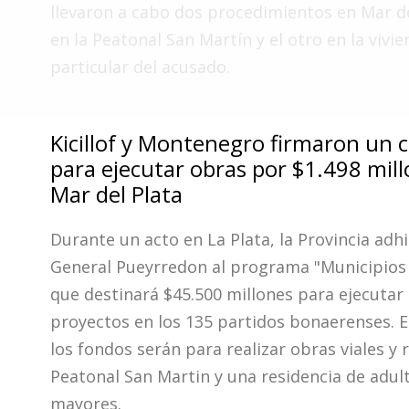
Fúnebres
llevaron a cabo dos procedimientos en Mar de
en la Peatonal San Martín y el otro en la vivi
particular del acusado.
Kicillof y Montenegro firmaron un 
para ejecutar obras por $1.498 mil
Mar del Plata
Durante un acto en La Plata, la Provincia adhi
General Pueyrredon al programa "Municipios 
que destinará $45.500 millones para ejecutar
proyectos en los 135 partidos bonaerenses. E
los fondos serán para realizar obras viales y 
Peatonal San Martin y una residencia de adul
mayores.