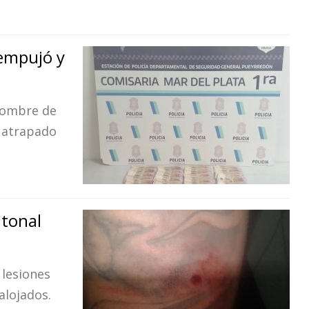
 empujó y
 hombre de
e atrapado
atonal
 lesiones
alojados.