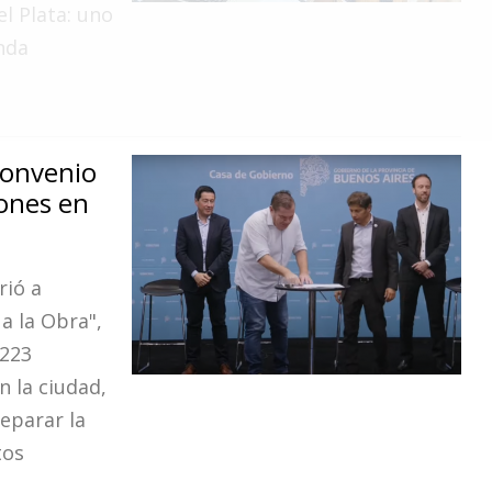
l Plata: uno
enda
convenio
lones en
rió a
a la Obra",
 223
n la ciudad,
reparar la
tos