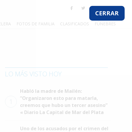
CERRAR
ELERA
FOTOS DE FAMILIA
CLASIFICADOS
FÚNEBRES
LO MÁS VISTO HOY
Habló la madre de Mailén:
“Organizaron esto para matarla,
1
creemos que hubo un tercer asesino”
« Diario La Capital de Mar del Plata
Uno de los acusados por el crimen del