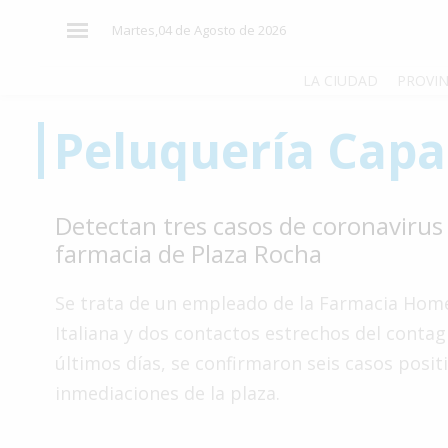
×
Martes,04 de Agosto de 2026
LA CIUDAD
PROVIN
Peluquería Capa
El
País
El
Detectan tres casos de coronavirus
Mundo
farmacia de Plaza Rocha
La
Zona
Se trata de un empleado de la Farmacia Hom
Cultura
Italiana y dos contactos estrechos del contag
últimos días, se confirmaron seis casos positi
Tecnología
inmediaciones de la plaza.
Gastronomía
Salud