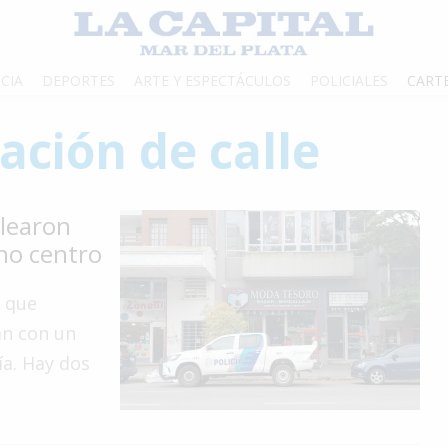
CIA
DEPORTES
ARTE Y ESPECTÁCULOS
POLICIALES
CART
ación de calle
elearon
eno centro
e que
an con un
a. Hay dos