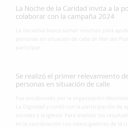
La Noche de la Caridad invita a la p
Interés
General
colaborar con la campaña 2024
La
La iniciativa busca sumar recursos para ayuda
Ciudad
personas en situación de calle de Mar del Pl
Deportes
participar.
Arte
y
Espectáculos
Se realizó el primer relevamiento d
Policiales
personas en situación de calle
Cartelera
Fotos
Fue encabezado por la organización Movimie
de
La Dignidad y contó con la participación de 
Familia
sociales y la Iglesia. Para analizar los resulta
Clasificados
en la coordinación con investigadores de la U