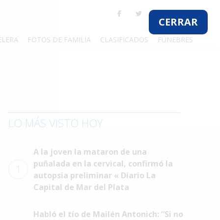
CERRAR
ELERA
FOTOS DE FAMILIA
CLASIFICADOS
FÚNEBRES
LO MÁS VISTO HOY
A la joven la mataron de una
puñalada en la cervical, confirmó la
1
autopsia preliminar « Diario La
Capital de Mar del Plata
Habló el tío de Mailén Antonich: “Si no