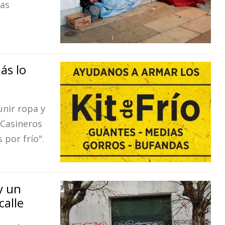
las
ás lo
unir ropa y
 Casineros
por frío".
y un
calle