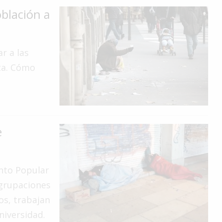
oblación a
r a las
ata. Cómo
e
nto Popular
agrupaciones
dos, trabajan
niversidad.