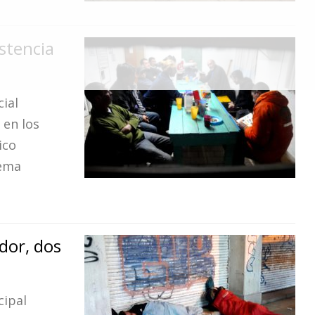
istencia
cial
 en los
ico
rema
ador, dos
cipal