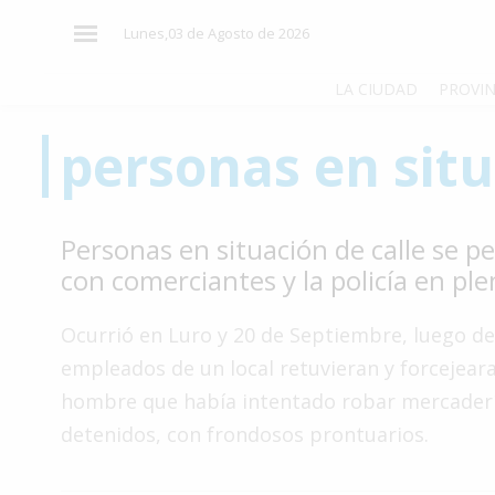
×
Lunes,03 de Agosto de 2026
LA CIUDAD
PROVIN
personas en situ
El
País
El
Personas en situación de calle se p
Mundo
con comerciantes y la policía en pl
La
Zona
Ocurrió en Luro y 20 de Septiembre, luego d
Cultura
empleados de un local retuvieran y forcejear
hombre que había intentado robar mercaderí
Tecnología
detenidos, con frondosos prontuarios.
Gastronomía
Salud