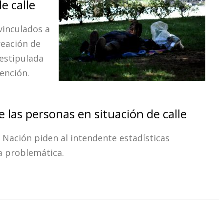
e calle
inculados a
reación de
 estipulada
ención.
 las personas en situación de calle
a Nación piden al intendente estadísticas
la problemática.