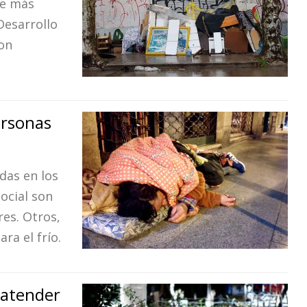
de más
Desarrollo
con
ersonas
das en los
ocial son
es. Otros,
ra el frío.
 atender