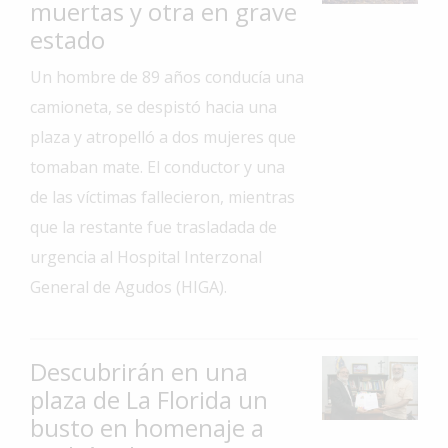
muertas y otra en grave
Interés
estado
General
Un hombre de 89 años conducía una
La
camioneta, se despistó hacia una
Ciudad
plaza y atropelló a dos mujeres que
Deportes
tomaban mate. El conductor y una
Arte
de las víctimas fallecieron, mientras
y
que la restante fue trasladada de
Espectáculos
urgencia al Hospital Interzonal
Policiales
General de Agudos (HIGA).
Cartelera
Fotos
de
Descubrirán en una
Familia
plaza de La Florida un
Clasificados
busto en homenaje a