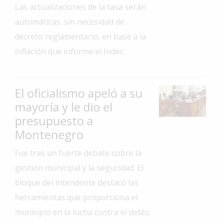
Las actualizaciones de la tasa serán
Interés
automáticas, sin necesidad de
General
decreto reglamentario, en base a la
La
inflación que informe el Indec.
Ciudad
Deportes
El oficialismo apeló a su
Arte
y
mayoría y le dio el
Espectáculos
presupuesto a
Policiales
Montenegro
Cartelera
Fue tras un fuerte debate sobre la
gestión municipal y la seguridad. El
Fotos
de
bloque del intendente destacó las
Familia
herramientas que proporciona el
Clasificados
municipio en la lucha contra el delito.