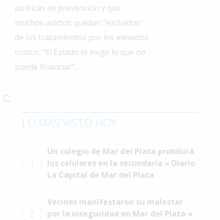
políticas de prevención y que
Interés
muchos adictos quedan "excluidos"
General
de los tratamientos por los elevados
La
costos: "El Estado te exige lo que no
Ciudad
puede financiar".
Deportes
Arte
y
Espectáculos
LO MÁS VISTO HOY
Policiales
Cartelera
Un colegio de Mar del Plata prohibirá
1
los celulares en la secundaria « Diario
Fotos
La Capital de Mar del Plata
de
Familia
Vecinos manifestaron su malestar
Clasificados
2
por la inseguridad en Mar del Plata «