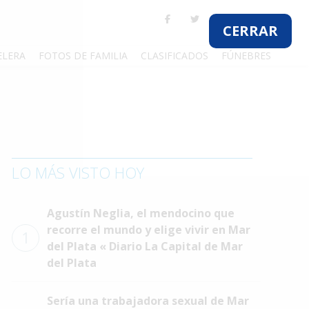
CERRAR
ELERA
FOTOS DE FAMILIA
CLASIFICADOS
FÚNEBRES
LO MÁS VISTO HOY
Agustín Neglia, el mendocino que
recorre el mundo y elige vivir en Mar
1
del Plata « Diario La Capital de Mar
del Plata
Sería una trabajadora sexual de Mar