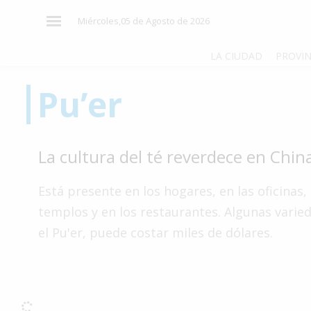
×
Miércoles,05 de Agosto de 2026
LA CIUDAD
PROVIN
Pu’er
El
País
El
La cultura del té reverdece en Chin
Mundo
La
Está presente en los hogares, en las oficinas, 
Zona
templos y en los restaurantes. Algunas vari
Cultura
el Pu'er, puede costar miles de dólares.
Tecnología
Gastronomía
Salud