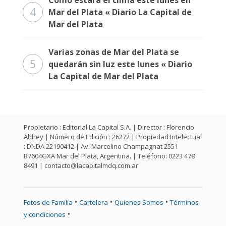
Cómo estará el clima este lunes en
4
Mar del Plata « Diario La Capital de
Mar del Plata
Varias zonas de Mar del Plata se
5
quedarán sin luz este lunes « Diario
La Capital de Mar del Plata
Propietario : Editorial La Capital S.A. | Director : Florencio
Aldrey | Número de Edición : 26272 | Propiedad Intelectual
: DNDA 22190412 | Av. Marcelino Champagnat 2551
B7604GXA Mar del Plata, Argentina. | Teléfono: 0223 478
8491 |
contacto@lacapitalmdq.com.ar
•
•
•
Fotos de Familia
Cartelera
Quienes Somos
Términos
•
y condiciones