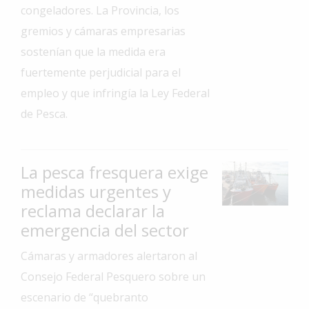
congeladores. La Provincia, los
Interés
gremios y cámaras empresarias
General
sostenían que la medida era
La
fuertemente perjudicial para el
Ciudad
empleo y que infringía la Ley Federal
Deportes
de Pesca.
Arte
y
Espectáculos
La pesca fresquera exige
Policiales
medidas urgentes y
reclama declarar la
Cartelera
emergencia del sector
Fotos
de
Cámaras y armadores alertaron al
Familia
Consejo Federal Pesquero sobre un
Clasificados
escenario de “quebranto