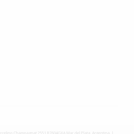
. Marcelino Champagnat 2551 B7604GXA Mar del Plata, Argentina. |