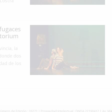
 Lostra
 fugaces
itorium
incia, la
 donde dos
dad de los
ey | Número de Edición : 26271 | Propiedad Intelectual : DNDA 22190412 | Av