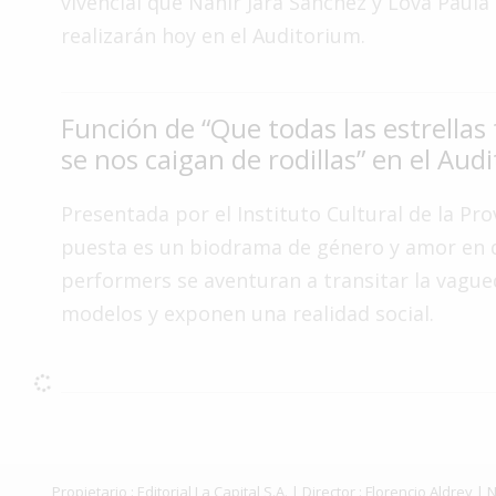
vivencial que Nahir Jara Sánchez y Lova Paula
Interés
realizarán hoy en el Auditorium.
General
La
Ciudad
Función de “Que todas las estrellas
se nos caigan de rodillas” en el Aud
Deportes
Arte
Presentada por el Instituto Cultural de la Prov
y
puesta es un biodrama de género y amor en
Espectáculos
performers se aventuran a transitar la vague
Policiales
modelos y exponen una realidad social.
Cartelera
Fotos
de
Familia
Clasificados
Propietario : Editorial La Capital S.A. | Director : Florencio Aldr