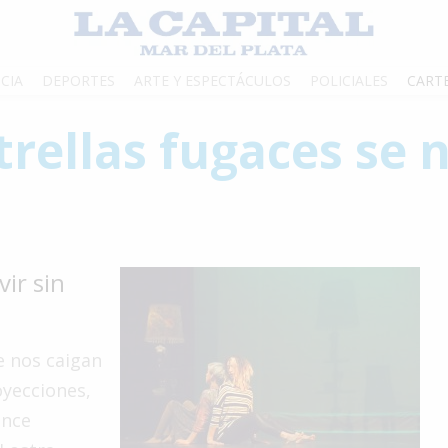
CIA
DEPORTES
ARTE Y ESPECTÁCULOS
POLICIALES
CART
trellas fugaces se 
ir sin
e nos caigan
oyecciones,
ance