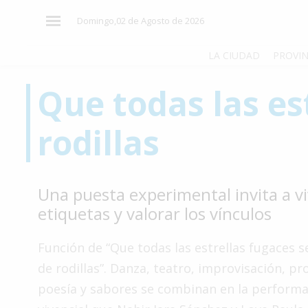
×
Domingo,02 de Agosto de 2026
LA CIUDAD
PROVIN
Que todas las es
El
País
rodillas
El
Mundo
La
Una puesta experimental invita a viv
Zona
etiquetas y valorar los vínculos
Cultura
Función de “Que todas las estrellas fugaces s
Tecnología
de rodillas”. Danza, teatro, improvisación, pr
Gastronomía
poesía y sabores se combinan en la perform
Salud