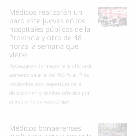
Interés
Médicos realizarán un
General
paro este jueves en los
La
hospitales públicos de la
Ciudad
Provincia y otro de 48
horas la semana que
Deportes
viene
Arte
y
Rechazaron por mayoría la oferta de
Espectáculos
aumento salarial del 46,5 % al 1° de
Policiales
noviembre con reapertura de la
Cartelera
discusión en diciembre ofrecida por
el gobierno de Axel Kicillof.
Fotos
de
Familia
Médicos bonaerenses
Clasificados