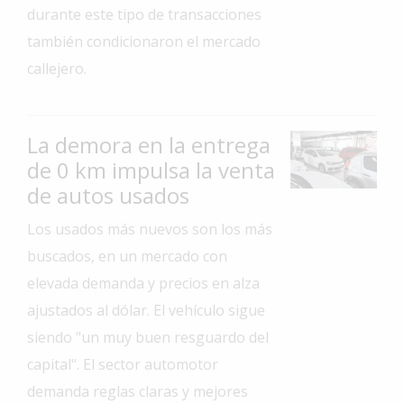
durante este tipo de transacciones
Interés
también condicionaron el mercado
General
callejero.
La
Ciudad
Deportes
La demora en la entrega
de 0 km impulsa la venta
Arte
y
de autos usados
Espectáculos
Los usados más nuevos son los más
Policiales
buscados, en un mercado con
Cartelera
elevada demanda y precios en alza
Fotos
ajustados al dólar. El vehículo sigue
de
siendo "un muy buen resguardo del
Familia
capital". El sector automotor
Clasificados
demanda reglas claras y mejores