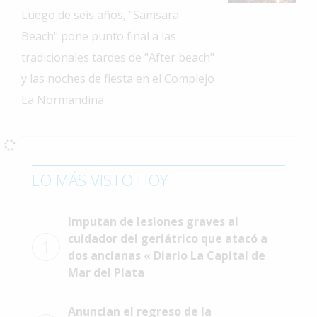
Luego de seis años, "Samsara
Interés
General
Beach" pone punto final a las
tradicionales tardes de "After beach"
La
Ciudad
y las noches de fiesta en el Complejo
La Normandina.
Deportes
Arte
y
Espectáculos
LO MÁS VISTO HOY
Policiales
Cartelera
Imputan de lesiones graves al
cuidador del geriátrico que atacó a
Fotos
1
dos ancianas « Diario La Capital de
de
Familia
Mar del Plata
Clasificados
Anuncian el regreso de la