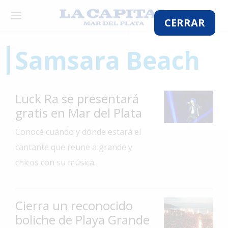
×
CERRAR
Samsara Beach
El
País
Luck Ra se presentará
El
gratis en Mar del Plata
Mundo
Conocé cuándo y dónde estará el
La
Zona
cantante que reune a grande y
chicos con su música.
Cultura
Tecnología
Cierra un reconocido
Gastronomía
boliche de Playa Grande
Salud