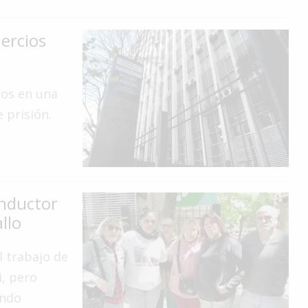
ercios
cos en una
 prisión.
onductor
llo
l trabajo de
i, pero
ando