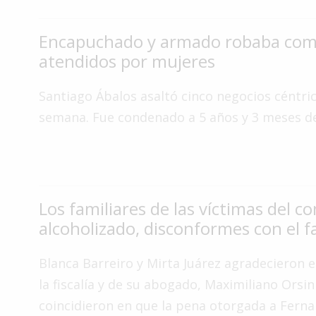
Interés
General
Encapuchado y armado robaba com
atendidos por mujeres
La
Ciudad
Santiago Ábalos asaltó cinco negocios céntri
Deportes
semana. Fue condenado a 5 años y 3 meses de
Arte
y
Espectáculos
Policiales
Los familiares de las víctimas del c
Cartelera
alcoholizado, disconformes con el fa
Fotos
de
Blanca Barreiro y Mirta Juárez agradecieron e
Familia
la fiscalía y de su abogado, Maximiliano Orsin
Clasificados
coincidieron en que la pena otorgada a Fern