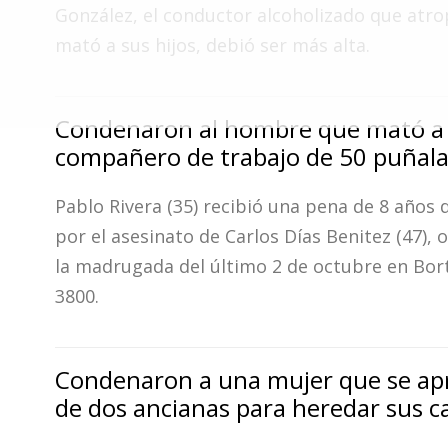
Fúnebres
González, el conductor alcoholizado que atro
mató a sus hijos, debió ser más alta.
Condenaron al hombre que mató a
compañero de trabajo de 50 puñal
Pablo Rivera (35) recibió una pena de 8 años 
por el asesinato de Carlos Días Benitez (47), 
la madrugada del último 2 de octubre en Bor
3800.
Condenaron a una mujer que se ap
de dos ancianas para heredar sus c