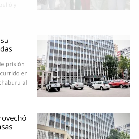
pelló y
 su
adas
de prisión
ocurrido en
thaburu al
rovechó
asas