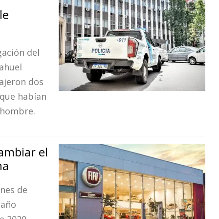
le
gación del
ahuel
ajeron dos
 que habían
n hombre.
ambiar el
ma
ones de
daño