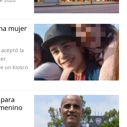
e 2020.
na mujer
 aceptó la
ber
de un kiosco
 para
emenino