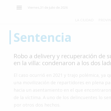
×
Viernes,31 de Julio de 2026
LA CIUDAD
PROVIN
Sentencia
El
País
El
Robo a delivery y recuperación de 
Mundo
en la villa: condenaron a los dos la
La
Zona
El caso ocurrió en 2021 y trajo polémica, ya 
Cultura
una movilización de repartidores en plena p
hacia un asentamiento en el que encontraron
Tecnología
de la víctima. A uno de los delincuentes lo se
Gastronomía
por otros dos hechos.
Salud