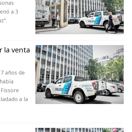
rsonas
denó a 3
z".
 la venta
 7 años de
 había
 Fissore
ladado a la