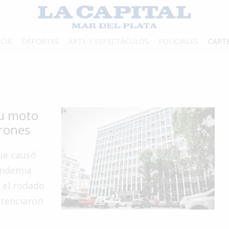
CIA
DEPORTES
ARTE Y ESPECTÁCULOS
POLICIALES
CART
su moto
drones
que causó
andemia
 el rodado
ntenciaron