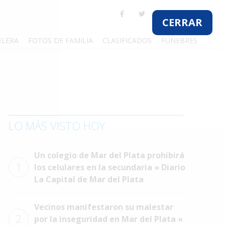
CERRAR
ELERA
FOTOS DE FAMILIA
CLASIFICADOS
FÚNEBRES
LO MÁS VISTO HOY
Un colegio de Mar del Plata prohibirá
1
los celulares en la secundaria « Diario
La Capital de Mar del Plata
Vecinos manifestaron su malestar
2
por la inseguridad en Mar del Plata «