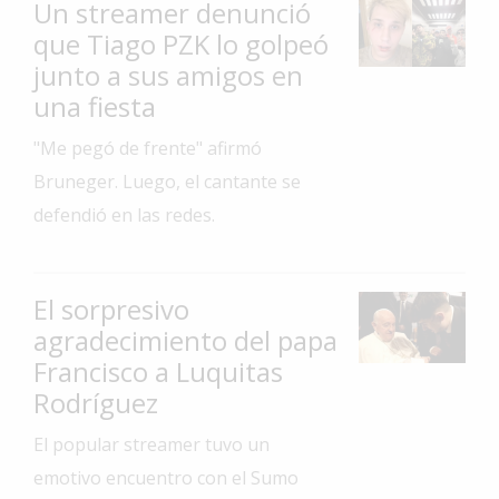
Un streamer denunció
Interés
que Tiago PZK lo golpeó
General
junto a sus amigos en
La
una fiesta
Ciudad
"Me pegó de frente" afirmó
Deportes
Bruneger. Luego, el cantante se
Arte
defendió en las redes.
y
Espectáculos
Policiales
El sorpresivo
agradecimiento del papa
Cartelera
Francisco a Luquitas
Fotos
Rodríguez
de
Familia
El popular streamer tuvo un
Clasificados
emotivo encuentro con el Sumo