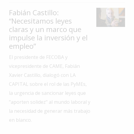
Interés
Fabián Castillo:
General
“Necesitamos leyes
La
claras y un marco que
Ciudad
impulse la inversión y el
Deportes
empleo”
Arte
El presidente de FECOBA y
y
vicepresidente de CAME, Fabián
Espectáculos
Xavier Castillo, dialogó con LA
Policiales
CAPITAL sobre el rol de las PyMEs,
Cartelera
la urgencia de sancionar leyes que
"aporten solidez" al mundo laboral y
Fotos
de
la necesidad de generar más trabajo
Familia
en blanco.
Clasificados