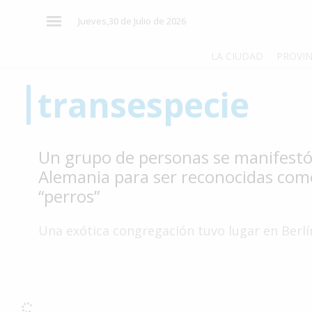
×
Jueves,30 de Julio de 2026
LA CIUDAD
PROVIN
transespecie
El
País
El
Un grupo de personas se manifestó
Mundo
Alemania para ser reconocidas com
La
“perros”
Zona
Cultura
Una exótica congregación tuvo lugar en Berlí
Tecnología
Gastronomía
Salud