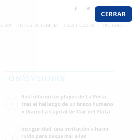
CERRAR
ELERA
FOTOS DE FAMILIA
CLASIFICADOS
FÚNEBRES
LO MÁS VISTO HOY
Rastrillaron las playas de La Perla
1
tras el hallazgo de un brazo humano
« Diario La Capital de Mar del Plata
Inseguridad: una invitación a hacer
ruido para despertar a las