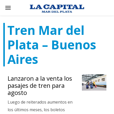
×
Tren Mar del
El
Plata – Buenos
País
El
Aires
Mundo
La
Zona
Lanzaron a la venta los
Cultura
pasajes de tren para
agosto
Tecnología
Luego de reiterados aumentos en
Gastronomía
los últimos meses, los boletos
Salud