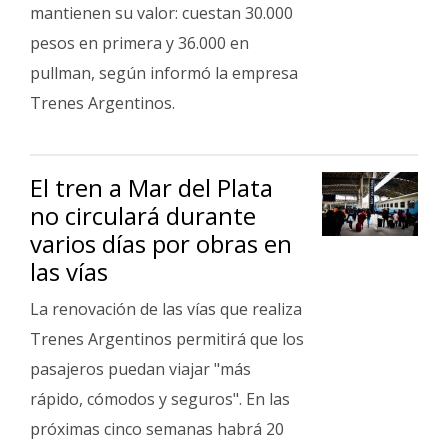
mantienen su valor: cuestan 30.000
Interés
pesos en primera y 36.000 en
General
pullman, según informó la empresa
La
Trenes Argentinos.
Ciudad
Deportes
El tren a Mar del Plata
Arte
y
no circulará durante
Espectáculos
varios días por obras en
Policiales
las vías
Cartelera
La renovación de las vías que realiza
Trenes Argentinos permitirá que los
Fotos
de
pasajeros puedan viajar "más
Familia
rápido, cómodos y seguros". En las
Clasificados
próximas cinco semanas habrá 20