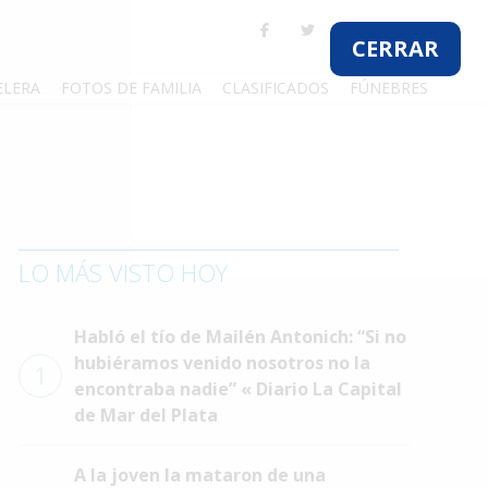
CERRAR
ELERA
FOTOS DE FAMILIA
CLASIFICADOS
FÚNEBRES
LO MÁS VISTO HOY
Habló el tío de Mailén Antonich: “Si no
hubiéramos venido nosotros no la
1
encontraba nadie” « Diario La Capital
de Mar del Plata
A la joven la mataron de una