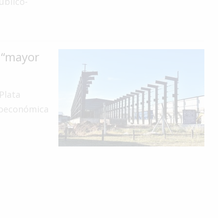
úblico-
e “mayor
Plata
croeconómica