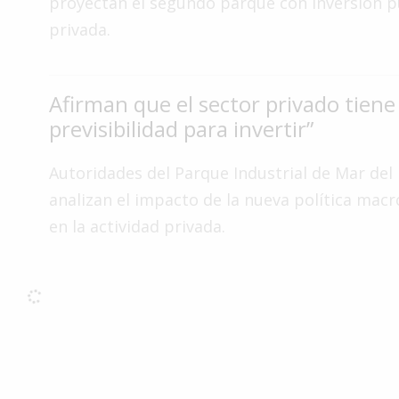
proyectan el segundo parque con inversión p
Interés
privada.
General
La
Ciudad
Afirman que el sector privado tien
previsibilidad para invertir”
Deportes
Arte
Autoridades del Parque Industrial de Mar del 
y
analizan el impacto de la nueva política ma
Espectáculos
en la actividad privada.
Policiales
Cartelera
Fotos
de
Familia
Clasificados