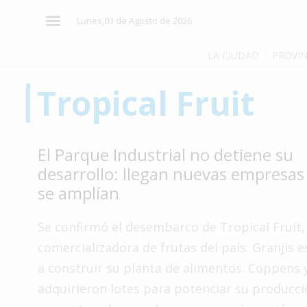
×
Lunes,03 de Agosto de 2026
LA CIUDAD
PROVIN
Tropical Fruit
El
País
El
El Parque Industrial no detiene su
Mundo
desarrollo: llegan nuevas empresas 
La
se amplían
Zona
Cultura
Se confirmó el desembarco de Tropical Fruit,
comercializadora de frutas del país. Granjis 
Tecnología
a construir su planta de alimentos. Coppens 
Gastronomía
adquirieron lotes para potenciar su producc
Salud