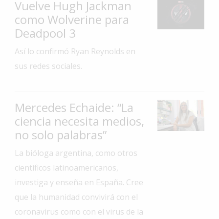
Vuelve Hugh Jackman
Interés
como Wolverine para
General
Deadpool 3
La
Así lo confirmó Ryan Reynolds en
Ciudad
sus redes sociales.
Deportes
Arte
y
Mercedes Echaide: “La
Espectáculos
ciencia necesita medios,
Policiales
no solo palabras”
Cartelera
La bióloga argentina, como otros
Fotos
científicos latinoamericanos,
de
investiga y enseña en España. Cree
Familia
que la humanidad convivirá con el
Clasificados
coronavirus como con el virus de la