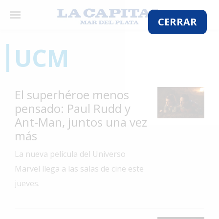
×
CERRAR
UCM
El
País
El superhéroe menos
El
pensado: Paul Rudd y
Mundo
Ant-Man, juntos una vez
La
más
Zona
La nueva película del Universo
Cultura
Marvel llega a las salas de cine este
Tecnología
jueves.
Gastronomía
Salud