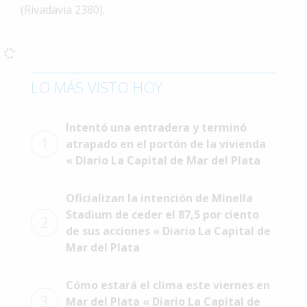
(Rivadavia 2380).
Interés
General
La
Ciudad
LO MÁS VISTO HOY
Deportes
Arte
Intentó una entradera y terminó
y
1
atrapado en el portón de la vivienda
Espectáculos
« Diario La Capital de Mar del Plata
Policiales
Oficializan la intención de Minella
Cartelera
Stadium de ceder el 87,5 por ciento
2
de sus acciones « Diario La Capital de
Fotos
Mar del Plata
de
Familia
Cómo estará el clima este viernes en
Clasificados
3
Mar del Plata « Diario La Capital de