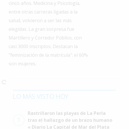
cinco años. Medicina y Psicología,
Interés
entre otras carreras ligadas a la
General
salud, volvieron a ser las más
La
elegidas. La gran sorpresa fue
Ciudad
Martillero y Corredor Público, con
Deportes
casi 3000 inscriptos. Destacan la
Arte
"feminización de la matrícula": el 60%
y
son mujeres.
Espectáculos
Policiales
Cartelera
LO MÁS VISTO HOY
Fotos
de
Familia
Rastrillaron las playas de La Perla
1
tras el hallazgo de un brazo humano
Clasificados
« Diario La Capital de Mar del Plata