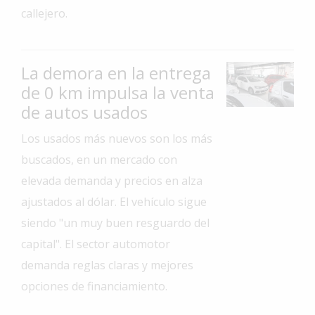
callejero.
Interés
General
La
La demora en la entrega
Ciudad
de 0 km impulsa la venta
Deportes
de autos usados
Arte
Los usados más nuevos son los más
y
buscados, en un mercado con
Espectáculos
elevada demanda y precios en alza
Policiales
ajustados al dólar. El vehículo sigue
Cartelera
siendo "un muy buen resguardo del
Fotos
capital". El sector automotor
de
demanda reglas claras y mejores
Familia
opciones de financiamiento.
Clasificados