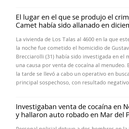
Interés
General
El lugar en el que se produjo el cri
Camet había sido allanado en dici
La
Ciudad
La vivienda de Los Talas al 4600 en la que es
Deportes
la noche fue cometido el homicidio de Gusta
Arte
Brecciarolli (31) había sido investigada en el
y
una causa por venta de cocaína al menudeo. E
Espectáculos
la tarde se llevó a cabo un operativo en busca
Policiales
principal sospechoso, con resultado negativo
Cartelera
Fotos
de
Investigaban venta de cocaína en 
Familia
y hallaron auto robado en Mar del 
Clasificados
Personal policial detuvo a dos hombres en la 