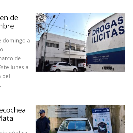
men de
embre
te domingo a
vo
 marco de
ste lunes a
 del
.
Necochea
Plata
vía pública