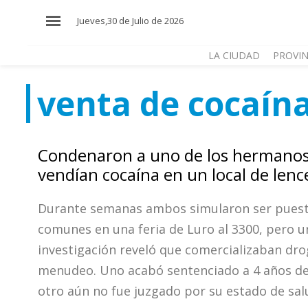
×
Jueves,30 de Julio de 2026
LA CIUDAD
PROVIN
venta de cocaín
El
País
El
Condenaron a uno de los hermano
Mundo
vendían cocaína en un local de lenc
La
Zona
Durante semanas ambos simularon ser pues
Cultura
comunes en una feria de Luro al 3300, pero u
investigación reveló que comercializaban dro
Tecnología
menudeo. Uno acabó sentenciado a 4 años de 
Gastronomía
otro aún no fue juzgado por su estado de sal
Salud