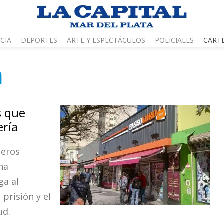
CIA
DEPORTES
ARTE Y ESPECTÁCULOS
POLICIALES
CART
a
s que
ería
teros
na
ga al
prisión y el
ud.