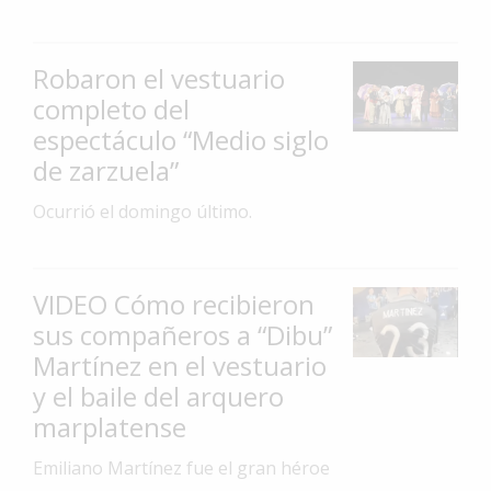
Interés
General
Robaron el vestuario
La
completo del
Ciudad
espectáculo “Medio siglo
Deportes
de zarzuela”
Arte
Ocurrió el domingo último.
y
Espectáculos
Policiales
VIDEO Cómo recibieron
sus compañeros a “Dibu”
Cartelera
Martínez en el vestuario
Fotos
y el baile del arquero
de
Familia
marplatense
Clasificados
Emiliano Martínez fue el gran héroe