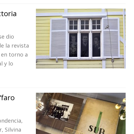
ctoria
se dio
e la revista
 en torno a
l y lo
“faro
ondencia,
, Silvina