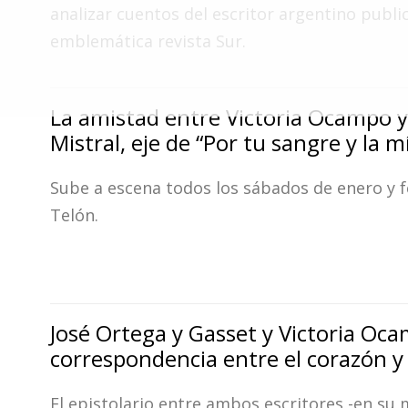
Fúnebres
analizar cuentos del escritor argentino publi
emblemática revista Sur.
La amistad entre Victoria Ocampo y
Mistral, eje de “Por tu sangre y la m
Sube a escena todos los sábados de enero y f
Telón.
José Ortega y Gasset y Victoria Oc
correspondencia entre el corazón y 
El epistolario entre ambos escritores -en su 