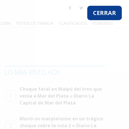
CERRAR
ELERA
FOTOS DE FAMILIA
CLASIFICADOS
FÚNEBRES
LO MÁS VISTO HOY
Choque fatal en Maipú del tren que
1
venía a Mar del Plata « Diario La
Capital de Mar del Plata
Murió un marplatense en un trágico
2
choque sobre la ruta 2 « Diario La