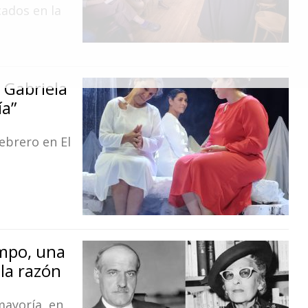
cados en la
 Gabriela
ía”
ebrero en El
ampo, una
la razón
mayoría, en