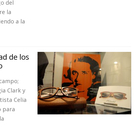
go del
re la
endo a la
ad de los
o
Ocampo;
ia Clark y
tista Celia
o para
la