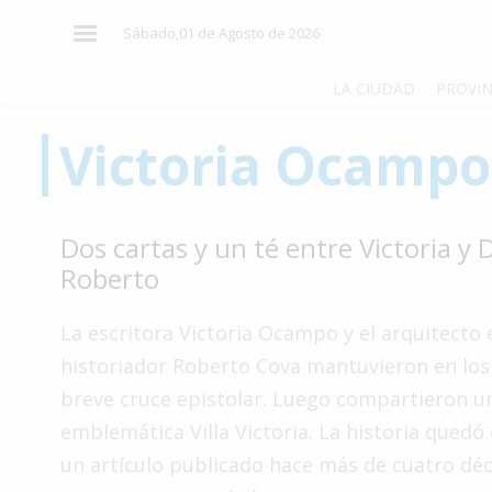
×
Sábado,01 de Agosto de 2026
LA CIUDAD
PROVIN
Victoria Ocampo
El
País
El
Dos cartas y un té entre Victoria y
Mundo
Roberto
La
Zona
La escritora Victoria Ocampo y el arquitecto 
Cultura
historiador Roberto Cova mantuvieron en los
breve cruce epistolar. Luego compartieron un
Tecnología
emblemática Villa Victoria. La historia quedó 
Gastronomía
un artículo publicado hace más de cuatro dé
Salud