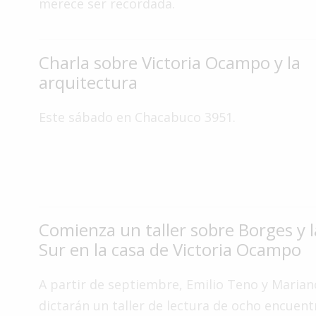
merece ser recordada.
Interés
General
Charla sobre Victoria Ocampo y la
La
Ciudad
arquitectura
Deportes
Este sábado en Chacabuco 3951.
Arte
y
Espectáculos
Policiales
Cartelera
Comienza un taller sobre Borges y l
Fotos
Sur en la casa de Victoria Ocampo
de
Familia
A partir de septiembre, Emilio Teno y Maria
Clasificados
dictarán un taller de lectura de ocho encuen