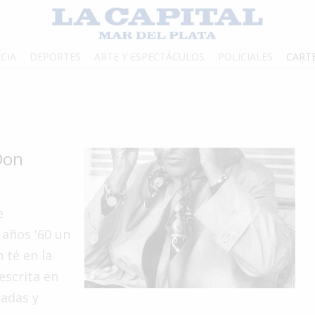
CIA
DEPORTES
ARTE Y ESPECTÁCULOS
POLICIALES
CART
 Don
e
 años '60 un
 té en la
escrita en
cadas y