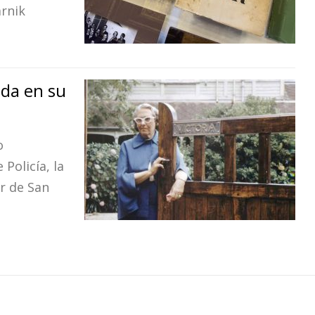
arnik
da en su
o
Policía, la
or de San