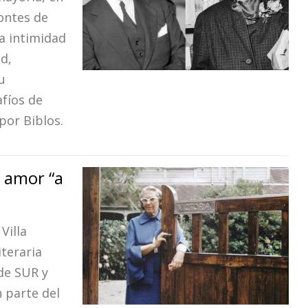
zontes de
la intimidad
d,
u
afíos de
por Biblos.
n amor “a
Villa
iteraria
de SUR y
n parte del