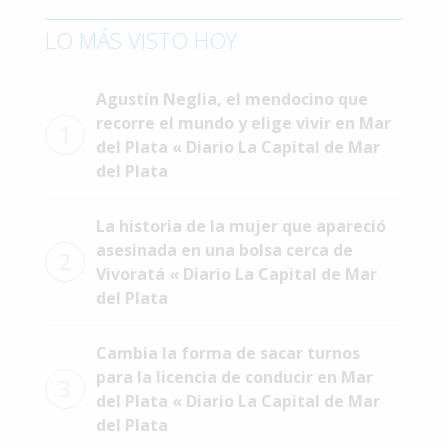
Interés
LO MÁS VISTO HOY
General
La
Agustín Neglia, el mendocino que
Ciudad
recorre el mundo y elige vivir en Mar
1
Deportes
del Plata « Diario La Capital de Mar
del Plata
Arte
y
La historia de la mujer que apareció
Espectáculos
asesinada en una bolsa cerca de
2
Policiales
Vivoratá « Diario La Capital de Mar
del Plata
Cartelera
Fotos
Cambia la forma de sacar turnos
de
para la licencia de conducir en Mar
Familia
3
del Plata « Diario La Capital de Mar
Clasificados
del Plata