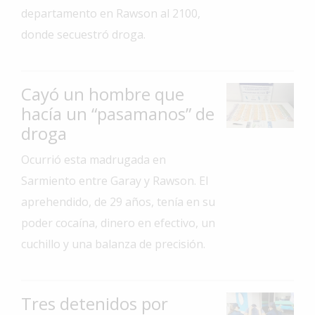
departamento en Rawson al 2100,
Interés
donde secuestró droga.
General
La
Ciudad
Cayó un hombre que
Deportes
hacía un “pasamanos” de
droga
Arte
y
Ocurrió esta madrugada en
Espectáculos
Sarmiento entre Garay y Rawson. El
Policiales
aprehendido, de 29 años, tenía en su
Cartelera
poder cocaína, dinero en efectivo, un
Fotos
cuchillo y una balanza de precisión.
de
Familia
Clasificados
Tres detenidos por