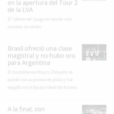
en la apertura del Tour 2
Interés
de la LVA
General
El "albiverde" juega en donde más
La
cómodo se siente.
Ciudad
Deportes
Brasil ofreció una clase
Arte
y
magistral y no hubo oro
Espectáculos
para Argentina
Policiales
El marplatense Mauro Zelayeta se
Cartelera
quedó con la presea de plata y fue
Fotos
elegido en el Equipo Ideal del torneo.
de
Familia
Clasificados
A la final, con