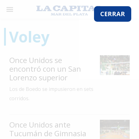
×
CERRAR
Voley
El
País
Once Unidos se
El
encontró con un San
Mundo
Lorenzo superior
La
Los de Boedo se impusieron en sets
Zona
corridos.
Cultura
Tecnología
Once Unidos ante
Gastronomía
Tucumán de Gimnasia
Salud