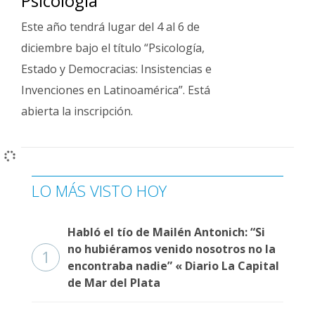
Psicología
Interés
Este año tendrá lugar del 4 al 6 de
General
diciembre bajo el título “Psicología,
La
Estado y Democracias: Insistencias e
Ciudad
Invenciones en Latinoamérica”. Está
Deportes
abierta la inscripción.
Arte
y
Espectáculos
Policiales
LO MÁS VISTO HOY
Cartelera
Habló el tío de Mailén Antonich: “Si
Fotos
no hubiéramos venido nosotros no la
de
1
encontraba nadie” « Diario La Capital
Familia
de Mar del Plata
Clasificados