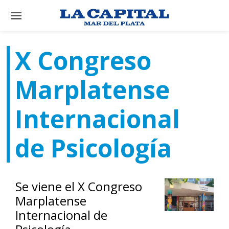
×
X Congreso
El
Marplatense
País
El
Internacional
Mundo
La
de Psicología
Zona
Cultura
Se viene el X Congreso
Tecnología
Marplatense
Gastronomía
Internacional de
Salud