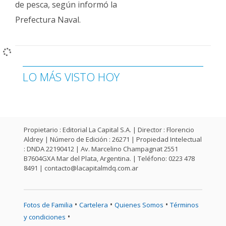
de pesca, según informó la
Fúnebres
Prefectura Naval.
LO MÁS VISTO HOY
Propietario : Editorial La Capital S.A. | Director : Florencio
Aldrey | Número de Edición : 26271 | Propiedad Intelectual
: DNDA 22190412 | Av. Marcelino Champagnat 2551
B7604GXA Mar del Plata, Argentina. | Teléfono: 0223 478
8491 |
contacto@lacapitalmdq.com.ar
•
•
•
Fotos de Familia
Cartelera
Quienes Somos
Términos
•
y condiciones