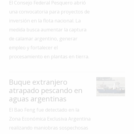
El Consejo Federal Pesquero abrió
Interés
una convocatoria para proyectos de
General
inversión en la flota nacional. La
La
medida busca aumentar la captura
Ciudad
de calamar argentino, generar
Deportes
empleo y fortalecer el
Arte
procesamiento en plantas en tierra.
y
Espectáculos
Policiales
Buque extranjero
atrapado pescando en
Cartelera
aguas argentinas
Fotos
de
El Bao Feng fue detectado en la
Familia
Zona Económica Exclusiva Argentina
Clasificados
realizando maniobras sospechosas