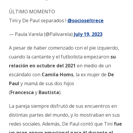
Fúnebres
ÚLTIMO MOMENTO
Tini y De Paul separados !
@socioseltrece
— Paula Varela (@Palivarela)
July 19, 2023
A pesar de haber comenzado con el pie izquierdo,
cuando la cantante y el futbolista empezaron
su
relación en octubre del 2021
en medio de un
escándalo con
Camila Homs
, la ex mujer de
De
Paul
y mamá de sus dos hijos
(
Francesca
y
Bautista
).
La pareja siempre disfrutó de sus encuentros en
distintas partes del mundo, y lo mostraban en sus
redes sociales. Además, De Paul contó que Tini
fue
un gran apoyo emocional para él durante el