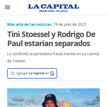
×
Más allá de las noticias
19 de julio de 2023
Tini Stoessel y Rodrigo De
El
País
Paul estarian separados
El
Lo confirmó la periodista Paula Varela en su cuenta
Mundo
de Twitter.
La
Zona
Agregar
La Capital
en
Cultura
Tecnología
Gastronomía
Salud