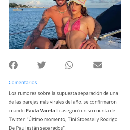
Interés
General
La
Ciudad
Deportes
Arte
y
Espectáculos
Policiales
Comentarios
Cartelera
Los rumores sobre la supuesta separación de una
Fotos
de las parejas más virales del año, se confirmaron
de
cuando
Paula Varela
lo aseguró en su cuenta de
Familia
Twitter: “Último momento, Tini Stoessel y Rodrigo
Clasificados
De Paul están separados”.