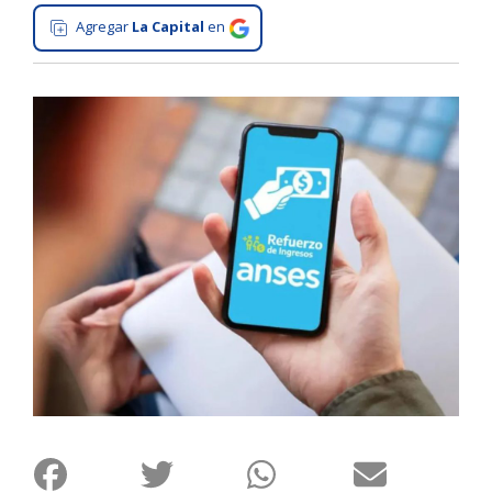
Agregar
La Capital
en
Interés
General
La
Ciudad
Deportes
Arte
y
Espectáculos
Policiales
Cartelera
Fotos
de
Familia
Clasificados