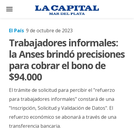
×
El País
9 de octubre de 2023
Trabajadores informales:
El
País
la Anses brindó precisiones
El
para cobrar el bono de
Mundo
$94.000
La
Zona
El trámite de solicitud para percibir el "refuerzo
Cultura
para trabajadores informales" constará de una
"Inscripción, Solicitud y Validación de Datos". El
Tecnología
refuerzo económico se abonará a través de una
Gastronomía
transferencia bancaria.
Salud