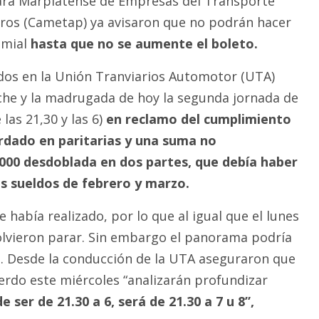
ara Marplatense de Empresas del Transporte
ros (Cametap) ya avisaron que no podrán hacer
emial
hasta que no se aumente el boleto.
dos en la Unión Tranviarios Automotor (UTA)
che y la madrugada de hoy la segunda jornada de
las 21,30 y las 6)
en reclamo del cumplimiento
rdado en paritarias y una suma no
000 desdoblada en dos partes, que debía haber
os sueldos de febrero y marzo.
e había realizado, por lo que al igual que el lunes
olvieron parar. Sin embargo el panorama podría
. Desde la conducción de la UTA aseguraron que
uerdo este miércoles “analizarán profundizar
e ser de 21.30 a 6, será de 21.30 a 7 u 8”,