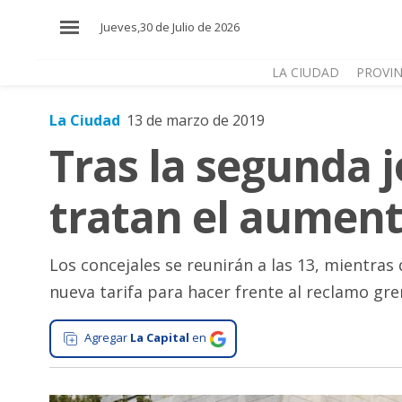
×
Jueves,30 de Julio de 2026
LA CIUDAD
PROVIN
La Ciudad
13 de marzo de 2019
El
Tras la segunda 
País
El
tratan el aument
Mundo
La
Zona
Los concejales se reunirán a las 13, mientra
nueva tarifa para hacer frente al reclamo gre
Cultura
Tecnología
Agregar
La Capital
en
Gastronomía
Salud