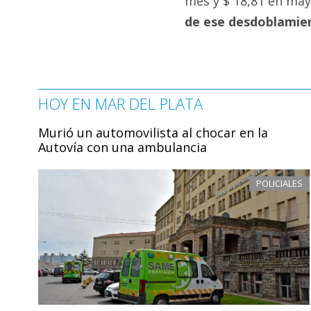
mes y $ 18,81 en ma
de ese desdoblamien
HOY EN MAR DEL PLATA
Murió un automovilista al chocar en la
Autovía con una ambulancia
POLICIALES