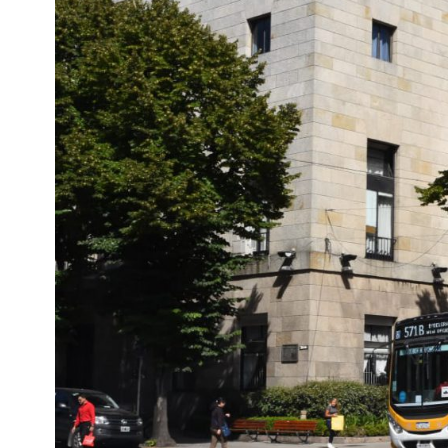
Interés
General
La
Ciudad
Deportes
Arte
y
Espectáculos
Policiales
Cartelera
Fotos
de
Familia
Clasificados