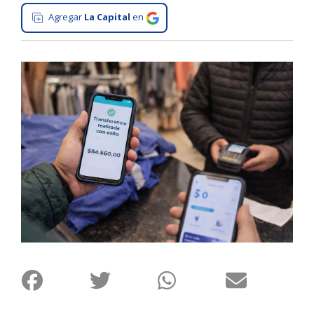
Agregar
La Capital
en
Interés
General
La
Ciudad
Deportes
Arte
y
Espectáculos
Policiales
Cartelera
Fotos
de
Familia
Clasificados