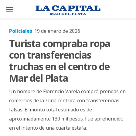
×
Policiales
19 de enero de 2026
Turista compraba ropa
El
País
con transferencias
El
truchas en el centro de
Mundo
Mar del Plata
La
Zona
Un hombre de Florencio Varela compró prendas en
Cultura
comercios de la zona céntrica con transferencias
falsas. El monto total estimado es de
Tecnología
aproximadamente 130 mil pesos. Fue aprehendido
Gastronomía
en el intento de una cuarta estafa.
Salud