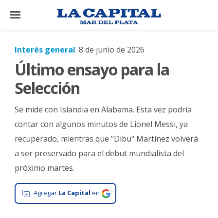
×
Interés general
8 de junio de 2026
Último ensayo para la
El
País
Selección
El
Se mide con Islandia en Alabama. Esta vez podría
Mundo
contar con algunos minutos de Lionel Messi, ya
La
recuperado, mientras que "Dibu" Martínez volverá
Zona
a ser preservado para el debut mundialista del
Cultura
próximo martes.
Tecnología
Agregar
La Capital
en
Gastronomía
Salud