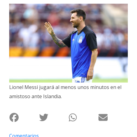
Interés
General
La
Ciudad
Deportes
Arte
y
Espectáculos
Policiales
Lionel Messi jugará al menos unos minutos en el
Cartelera
amistoso ante Islandia.
Fotos
de
Familia
Clasificados
Comentarios