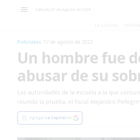
×
Sábado,01 de Agosto de 2026
LA CIUDAD
PROVIN
Policiales
17 de agosto de 2022
El
Un hombre fue d
País
El
abusar de su sob
Mundo
La
Zona
Las autoridades de la escuela a la que concur
reunida la prueba, el fiscal Alejandro Pellegrin
Cultura
Tecnología
Agregar
La Capital
en
Gastronomía
Salud