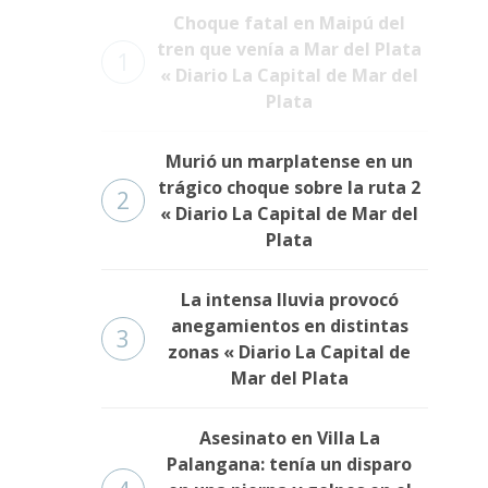
Choque fatal en Maipú del
tren que venía a Mar del Plata
1
« Diario La Capital de Mar del
Plata
Murió un marplatense en un
trágico choque sobre la ruta 2
2
« Diario La Capital de Mar del
Plata
La intensa lluvia provocó
anegamientos en distintas
3
zonas « Diario La Capital de
Mar del Plata
Asesinato en Villa La
Palangana: tenía un disparo