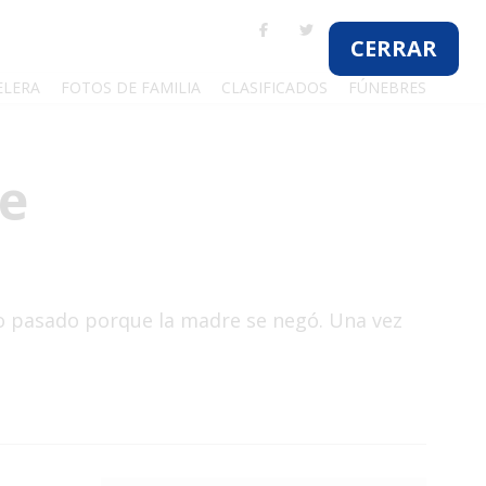
ELERA
FOTOS DE FAMILIA
CLASIFICADOS
FÚNEBRES
de
año pasado porque la madre se negó. Una vez