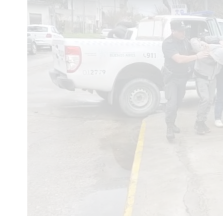
Interés
General
La
Ciudad
Deportes
Arte
y
Espectáculos
Policiales
Cartelera
Fotos
de
Familia
Clasificados