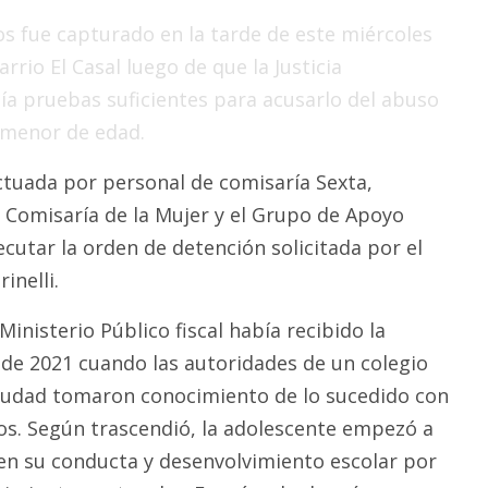
 fue capturado en la tarde de este miércoles
rrio El Casal luego de que la Justicia
a pruebas suficientes para acusarlo del abuso
 menor de edad.
ctuada por personal de comisaría Sexta,
Comisaría de la Mujer y el Grupo de Apoyo
cutar la orden de detención solicitada por el
inelli.
Ministerio Público fiscal había recibido la
de 2021 cuando las autoridades de un colegio
ciudad tomaron conocimiento de lo sucedido con
s. Según trascendió, la adolescente empezó a
n su conducta y desenvolvimiento escolar por