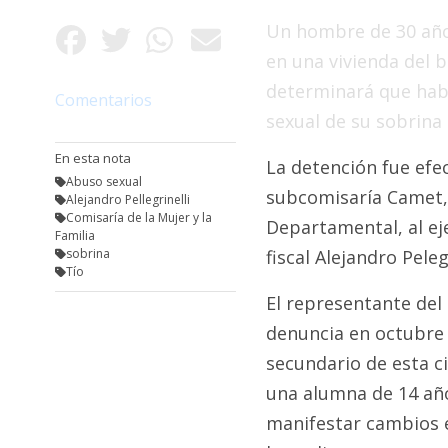
Fúnebres
Un hombre de 30 años
en una vivienda del ba
determinará que habí
Comentarios
sexual de su sobrina
En esta nota
La detención fue efe
Abuso sexual
subcomisaría Camet, 
Alejandro Pellegrinelli
Comisaría de la Mujer y la
Departamental, al eje
Familia
sobrina
fiscal Alejandro Pelegr
Tío
El representante del 
denuncia en octubre 
secundario de esta 
una alumna de 14 año
manifestar cambios e