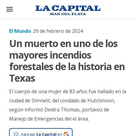
×
El Mundo
29 de febrero de 2024
Un muerto en uno de los
El
País
mayores incendios
El
forestales de la historia en
Mundo
Texas
La
Zona
El cuerpo de una mujer de 83 años fue hallado en la
Cultura
ciudad de Stinnett, del condado de Hutchinson,
según informó Deidra Thomas, portavoz de
Tecnología
Manejo de Emergencias del el área.
Gastronomía
Salud
Agregar
La Capital
en