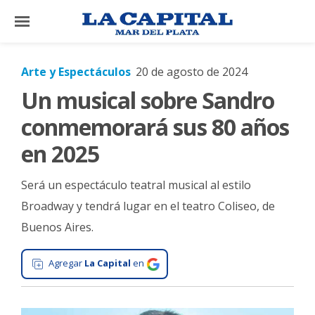
×
Arte y Espectáculos
20 de agosto de 2024
Un musical sobre Sandro
El
País
conmemorará sus 80 años
El
en 2025
Mundo
Será un espectáculo teatral musical al estilo
La
Zona
Broadway y tendrá lugar en el teatro Coliseo, de
Buenos Aires.
Cultura
Tecnología
Agregar
La Capital
en
Gastronomía
Salud