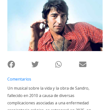
Interés
General
La
Ciudad
Deportes
Arte
y
Espectáculos
Policiales
Cartelera
Comentarios
Fotos
Un musical sobre la vida y la obra de Sandro,
de
Familia
fallecido en 2010 a causa de diversas
complicaciones asociadas a una enfermedad
Clasificados