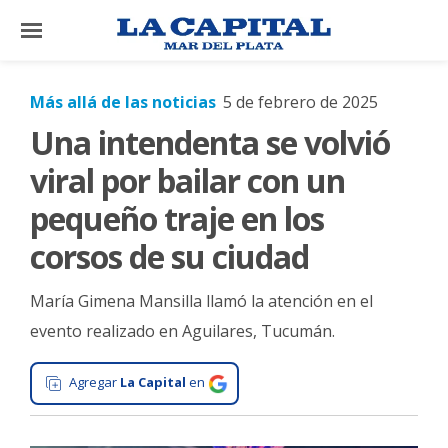
×
Más allá de las noticias
5 de febrero de 2025
Una intendenta se volvió
El
País
viral por bailar con un
El
pequeño traje en los
Mundo
corsos de su ciudad
La
Zona
María Gimena Mansilla llamó la atención en el
Cultura
evento realizado en Aguilares, Tucumán.
Tecnología
Agregar
La Capital
en
Gastronomía
Salud