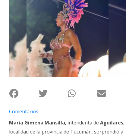
Interés
General
La
Ciudad
Deportes
Arte
y
Espectáculos
Policiales
Cartelera
Fotos
de
Comentarios
Familia
María Gimena Mansilla
, intendenta de
Aguilares
,
Clasificados
localidad de la provincia de Tucumán, sorprendió a