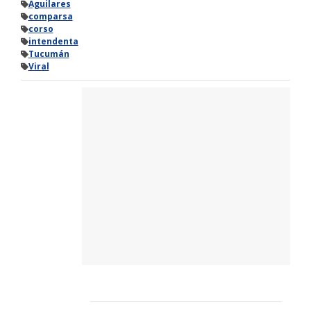
Aguilares
comparsa
corso
intendenta
Tucumán
Viral