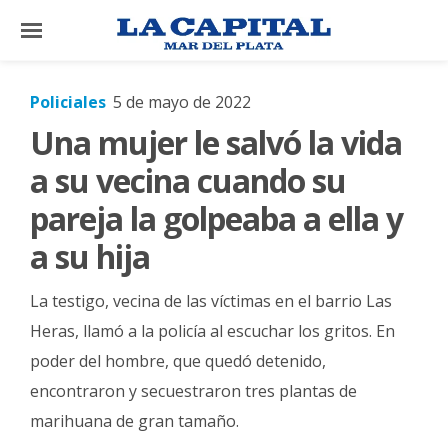
×
Policiales
5 de mayo de 2022
Una mujer le salvó la vida
El
País
a su vecina cuando su
El
pareja la golpeaba a ella y
Mundo
a su hija
La
Zona
La testigo, vecina de las víctimas en el barrio Las
Cultura
Heras, llamó a la policía al escuchar los gritos. En
poder del hombre, que quedó detenido,
Tecnología
encontraron y secuestraron tres plantas de
Gastronomía
marihuana de gran tamaño.
Salud