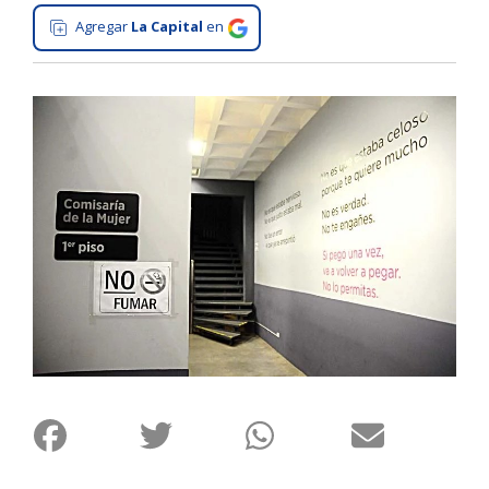
Agregar
La Capital
en
Interés
General
La
Ciudad
Deportes
Arte
y
Espectáculos
Policiales
Cartelera
Fotos
de
Familia
Clasificados